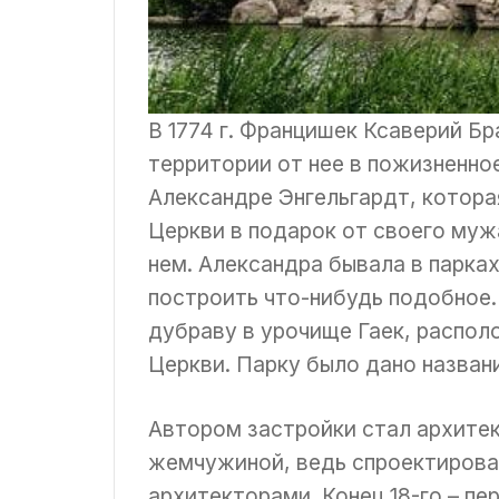
В 1774 г. Францишек Ксаверий Б
территории от нее в пожизненно
Александре Энгельгардт, которая
Церкви в подарок от своего муж
нем. Александра бывала в парка
построить что-нибудь подобное
дубраву в урочище Гаек, распол
Церкви. Парку было дано назван
Автором застройки стал архите
жемчужиной, ведь спроектирова
архитекторами. Конец 18-го – пе