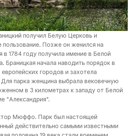
раницкий получил Белую Церковь и
е пользование. Позже он женился на
 в 1784 году получила имение в Белой
а. Браницкая начала наводить порядок в
х европейских городов и захотела
. Для парка женщина выбрала вековечную
оженном в 3 километрах к западу от Белой
ие "Александрия".
ктор Мюффо. Парк был настоящей
нный действительно самыми известными
рвая половина 19 века стали временем