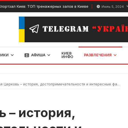
 Киев: ТОП тренажерных залов в Киеве
Что тако
Июль 5, 2024
КИЕВ
РИКИ
АФИША
РАЗВЛЕЧЕНИЯ
ИНФО
я Церковь – история, достопримечательности и интересные факты
 – история,