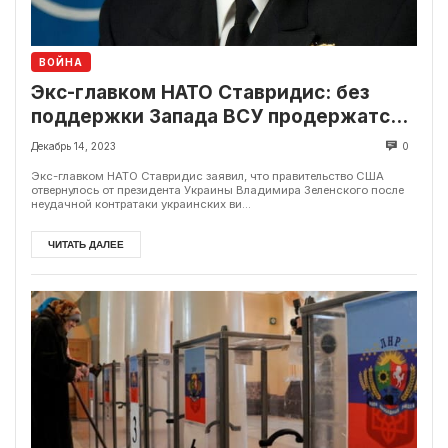
ВОЙНА
Экс-главком НАТО Ставридис: без
поддержки Запада ВСУ продержатся
еще год
Декабрь 14, 2023
0
Экс-главком НАТО Ставридис заявил, что правительство США
отвернулось от президента Украины Владимира Зеленского после
неудачной контратаки украинских ви...
ЧИТАТЬ ДАЛЕЕ