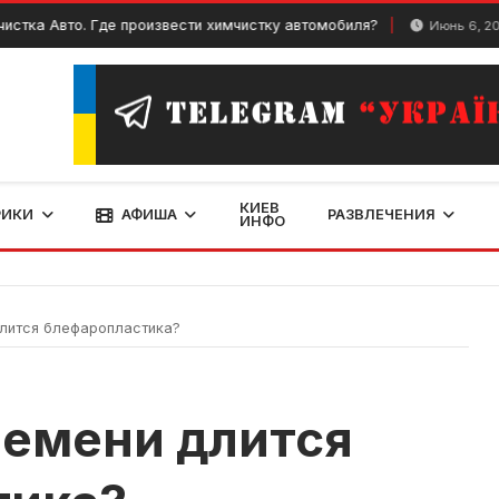
вто. Где произвести химчистку автомобиля?
Топ
Июнь 6, 2024
КИЕВ
РИКИ
АФИША
РАЗВЛЕЧЕНИЯ
ИНФО
лится блефаропластика?
ремени длится