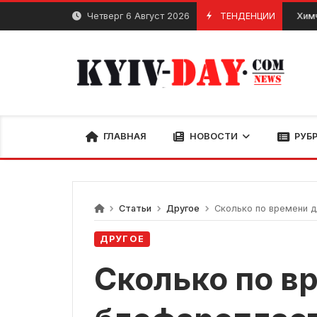
перейти
Четверг 6 Август 2026
ТЕНДЕНЦИИ
Химчистка А
Июнь 6, 2024
к
содержанию
ГЛАВНАЯ
НОВОСТИ
РУБ
Статьи
Другое
Сколько по времени д
ДРУГОЕ
Сколько по в