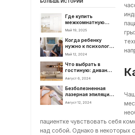
БОЛЬШЕ ИСТОРИЙ
час
инд
Где купить
межкомнатную
пац
дверь скрытого
Май 19, 2025
гры
монтажа во Львове:
Когда ребенку
советы для
тех
нужно к психологу?
стильного выбора
нап
Советы для
Май 12, 2024
родителей
Что выбрать в
К
гостиную: диван
или кровать?
Август 6, 2024
Безболезненная
Чащ
лазерная эпиляция:
инновация в
мес
Август 12, 2024
эстетической
нео
медицине и
Aesthetic Studio dr.
пациентке чувствовать себя ком
Трембахова
над собой. Однако в некоторых 