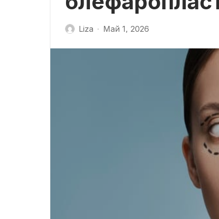
блефароплас
Liza
Май 1, 2026
-