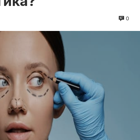
тика?
0