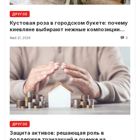
ДРУГОЕ
Кустовая роза в городском букете: почему
киевляне выбирают нежные композиции
вместо классики
Май 21, 2026
0
ДРУГОЕ
Защита активов: решающая роль в
поддержке транзакций и оценке на