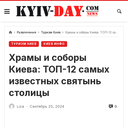
перейти
к
содержанию
Развлечения
Туризм Киев
Храмы и соборы Киева: ТОП-12 самых известных святынь столицы
ТУРИЗМ КИЕВ
КИЕВ ИНФО
Храмы и соборы
Киева: ТОП-12 самых
известных святынь
столицы
0
Liza
Сентябрь 25, 2024
-