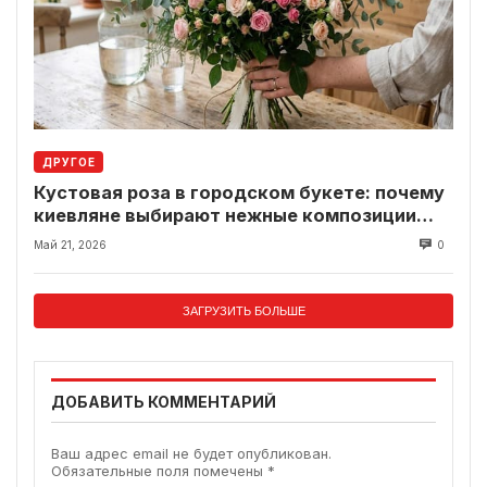
ДРУГОЕ
Кустовая роза в городском букете: почему
киевляне выбирают нежные композиции
вместо классики
Май 21, 2026
0
ЗАГРУЗИТЬ БОЛЬШЕ
ДОБАВИТЬ КОММЕНТАРИЙ
Ваш адрес email не будет опубликован.
Обязательные поля помечены
*