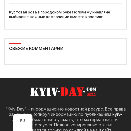
Кустовая роза в городском букете: почему киевляне
выбирают нежные композиции вместо классики
СВЕЖИЕ КОММЕНТАРИИ
"Kyiv-Day" – информационно новостной ресурс. Все права
защищены. Копируя информацию по публикациям
kyiv-
day.com
обязательно указать, что материал взят из
RU
нашего ресурса. Полное копирование статьи
разрешается только со ссылкой на наш сайт.