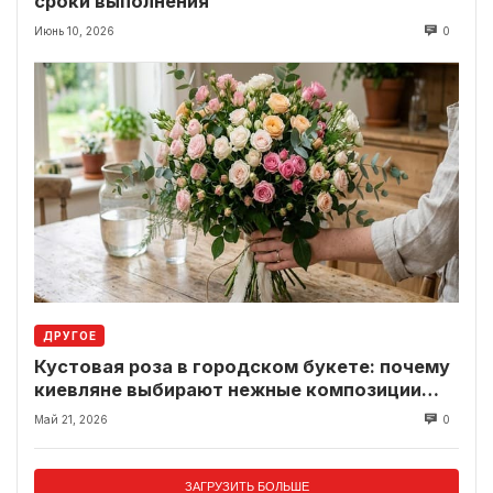
сроки выполнения
Июнь 10, 2026
0
ДРУГОЕ
Кустовая роза в городском букете: почему
киевляне выбирают нежные композиции
вместо классики
Май 21, 2026
0
ЗАГРУЗИТЬ БОЛЬШЕ