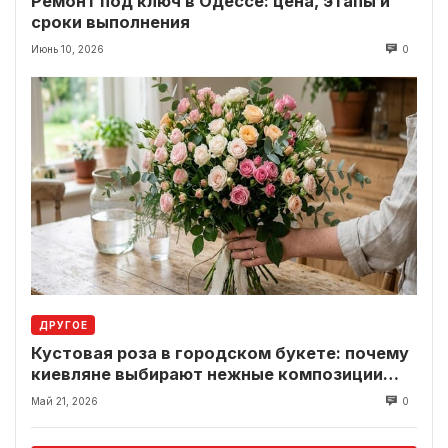
Ремонт под ключ в Одессе: цена, этапы и
сроки выполнения
Июнь 10, 2026
0
ДРУГОЕ
Кустовая роза в городском букете: почему
киевляне выбирают нежные композиции
вместо классики
Май 21, 2026
0