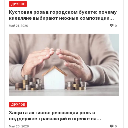
ДРУГОЕ
Кустовая роза в городском букете: почему
киевляне выбирают нежные композиции
вместо классики
Май 21, 2026
0
ДРУГОЕ
Защита активов: решающая роль в
поддержке транзакций и оценке на
современном рынке
Май 20, 2026
0