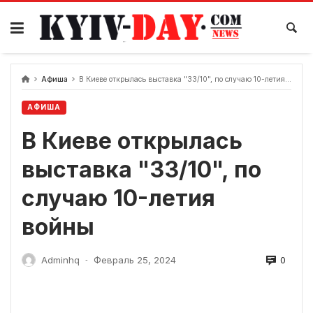
перейти
к
содержанию
Афиша
В Киеве открылась выставка "33/10", по случаю 10-летия войны
АФИША
В Киеве открылась
выставка "33/10", по
случаю 10-летия
войны
0
Adminhq
Февраль 25, 2024
-