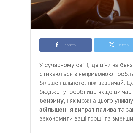
Facebook
Твіттер X
У сучасному світі, де ціни на бе
стикаються з неприємною пробл
більше пального, ніж зазвичай. 
бюджету, особливо якщо ви част
бензину
, і як можна цього уникн
збільшення витрат палива
та за
зекономити ваші гроші та зменши