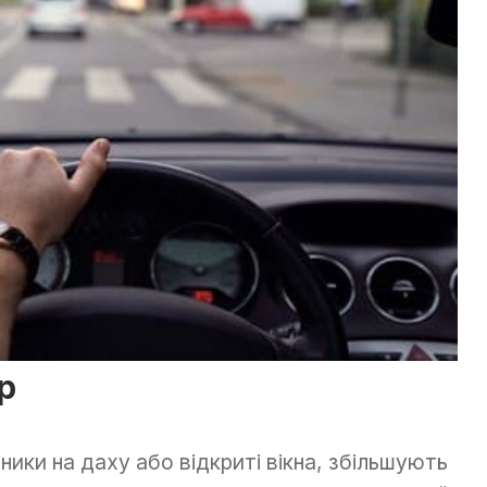
р
жники на даху або відкриті вікна, збільшують