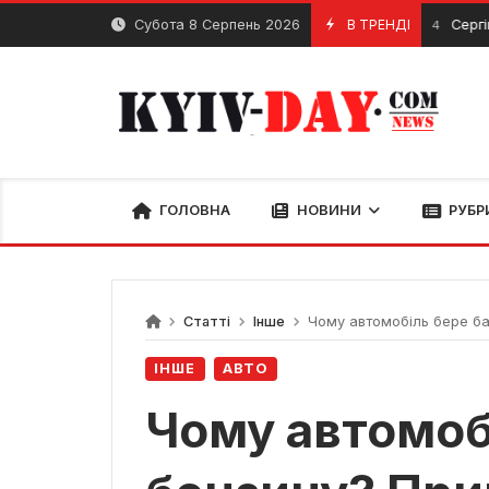
Перейти
Субота 8 Серпень 2026
В ТРЕНДІ
Сергій Бабк
8 Квітня, 2024
до
вмісту
ГОЛОВНА
НОВИНИ
РУБР
Статті
Інше
Чому автомобіль бере баг
ІНШЕ
АВТО
Чому автомоб