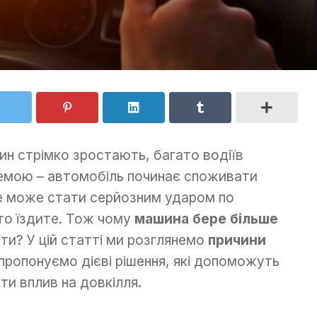
нзин стрімко зростають, багато водіїв
емою – автомобіль починає споживати
Це може стати серйозним ударом по
о їздите. Тож чому
машина бере більше
ути? У цій статті ми розглянемо
причини
пропонуємо дієві рішення, які допоможуть
ти вплив на довкілля.