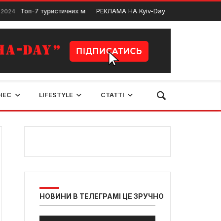
Топ-7 туристичних місць у Києві
РЕКЛАМА НА Kyiv-Day
Бюджетні авто 
30 Липня, 2025
НЕС
LIFESTYLE
СТАТТІ
НОВИНИ В ТЕЛЕГРАМІ ЦЕ ЗРУЧНО