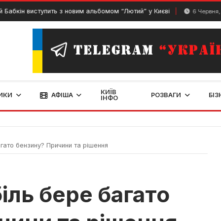
ін виступить з новим альбомом “Лютий” у Києві
6 Червня, 2024
КИЇВ
ИКИ
АФІША
РОЗВАГИ
БІЗ
ІНФО
ато бензину? Причини та рішення
іль бере багато