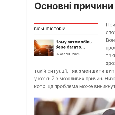
Основні причини
При
БІЛЬШЕ ІСТОРІЙ
спо
Вон
Чому автомобіль
бере багато
про
бензину? Причини
25 Серпня, 2024
так
та рішення
зро
такій ситуації, і
як зменшити вит
у кожній з можливих причин. Ниж
котрі ця проблема може виникнут