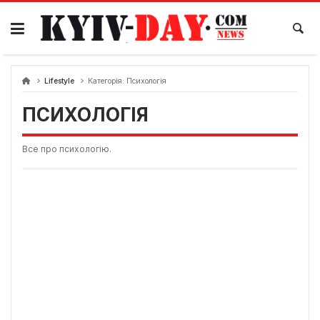
Перейти
до
вмісту
Lifestyle
Категорія:
Психологія
ПСИХОЛОГІЯ
Все про психологію.