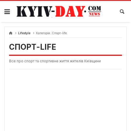
Перейти
до
вмісту
Lifestyle
Категорія:
Спорт-life
СПОРТ-LIFE
Все про спорт та спортивне життя жителів Київщини