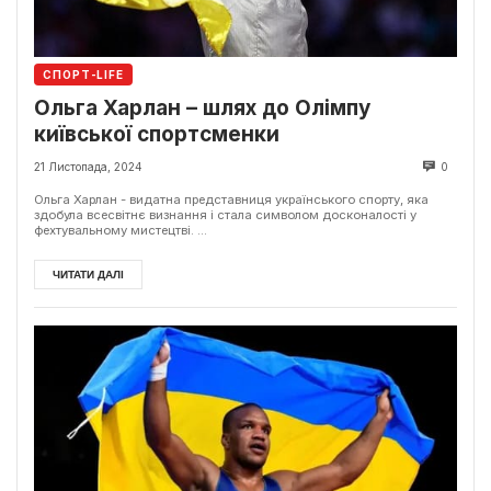
СПОРТ-LIFE
Ольга Харлан – шлях до Олімпу
київської спортсменки
21 Листопада, 2024
0
Ольга Харлан - видатна представниця українського спорту, яка
здобула всесвітнє визнання і стала символом досконалості у
фехтувальному мистецтві. ...
ЧИТАТИ ДАЛІ