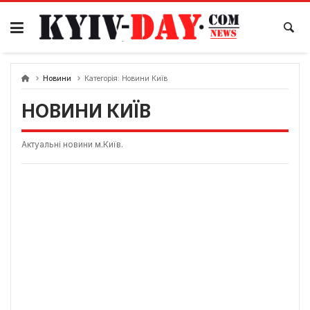
Перейти
до
вмісту
Новини
Категорія:
Новини Київ
НОВИНИ КИЇВ
Актуальні новини м.Київ.