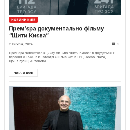
НОВИНИ КИЇВ
Прем’єра документально фільму
“Щити Києва”
11 Вересня, 2024
0
Прем'єра четвертого з циклу фільмів "Щити Києва" відбудеться 11
вересня о 17:00 в кінотеатрі Сінема Сіті в ТРЦ Ocean Plaza,
що на вулиці Антонови...
ЧИТАТИ ДАЛІ