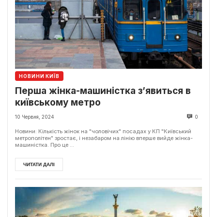
НОВИНИ КИЇВ
Перша жінка-машиністка з’явиться в
київському метро
10 Червня, 2024
0
Новини: Кількість жінок на "чоловічих" посадах у КП "Київський
метрополітен" зростає, і незабаром на лінію вперше вийде жінка-
машиністка. Про це ...
ЧИТАТИ ДАЛІ