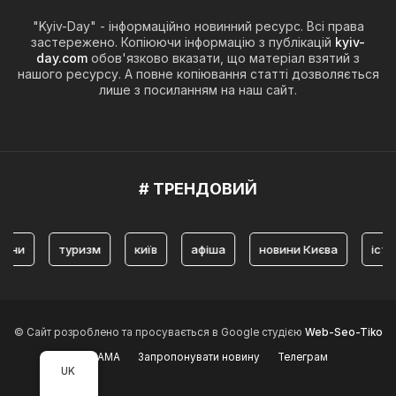
"Kyiv-Day" - інформаційно новинний ресурс. Всі права
застережено. Копіюючи інформацію з публікацій
kyiv-
day.com
обов'язково вказати, що матеріал взятий з
нашого ресурсу. А повне копіювання статті дозволяється
лише з посиланням на наш сайт.
# ТРЕНДОВИЙ
туризм
київ
афіша
новини Києва
історія 
© Сайт розроблено та просувається в Google студією
Web-Seo-Tiko
РЕКЛАМА
Запропонувати новину
Телеграм
UK