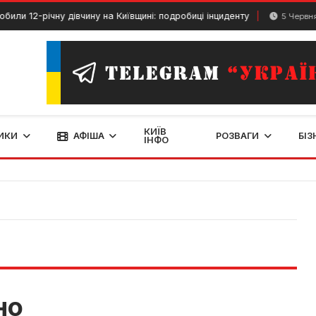
или 12-річну дівчину на Київщині: подробиці інциденту
5 Червня,
КИЇВ
ИКИ
АФІША
РОЗВАГИ
БІЗ
ІНФО
но