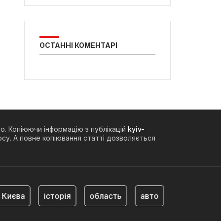
ОСТАННІ КОМЕНТАРІ
но. Копіюючи інформацію з публікацій
kyiv-
су. А повне копіювання статті дозволяється
Києва
історія
область
авто
метро Київ