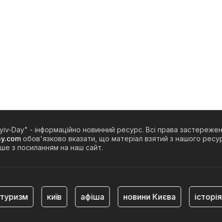
yiv-Day" - інформаційно новинний ресурс. Всі права застереже
ay.com
обов'язково вказати, що матеріал взятий з нашого ресур
ше з посиланням на наш сайт.
уризм
київ
афіша
новини Києва
історія 