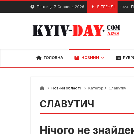
Перейти
П’ятниця 7 Серпень 2026
В ТРЕНДІ
Поб
8 Грудня, 2023
до
вмісту
ГОЛОВНА
НОВИНИ
РУБР
Новини області
Категорія:
Славутич
СЛАВУТИЧ
Нічого не знайде