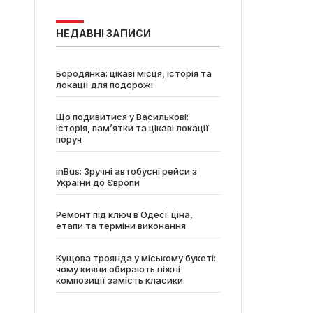
НЕДАВНІ ЗАПИСИ
Бородянка: цікаві місця, історія та
локації для подорожі
Що подивитися у Василькові:
історія, пам’ятки та цікаві локації
поруч
inBus: Зручні автобусні рейси з
України до Європи
Ремонт під ключ в Одесі: ціна,
етапи та терміни виконання
Кущова троянда у міському букеті:
чому кияни обирають ніжні
композиції замість класики