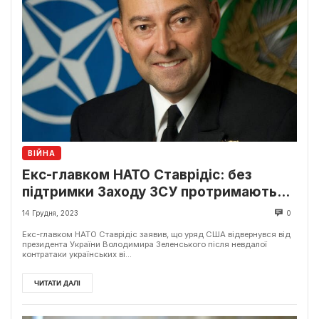
ВІЙНА
Екс-главком НАТО Ставрідіс: без
підтримки Заходу ЗСУ протримаються
ще рік
14 Грудня, 2023
0
Екс-главком НАТО Ставрідіс заявив, що уряд США відвернувся від
президента України Володимира Зеленського після невдалої
контратаки українських ві...
ЧИТАТИ ДАЛІ