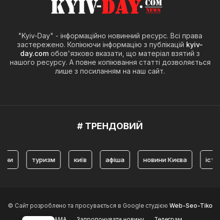
"Kyiv-Day" - інформаційно новинний ресурс. Всі права
застережено. Копіюючи інформацію з публікацій
kyiv-
day.com
обов'язково вказати, що матеріал взятий з
нашого ресурсу. А повне копіювання статті дозволяється
лише з посиланням на наш сайт.
# ТРЕНДОВИЙ
туризм
київ
афіша
новини Києва
історія 
© Сайт розроблено та просувається в Google студією
Web-Seo-Tiko
РЕКЛАМА
Запропонувати новину
Телеграм