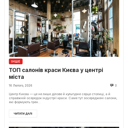
ІНШЕ
ТОП салонів краси Києва у центрі
міста
16 Лютого, 2026
0
Центр Києва — це не лише ділове й культурне серце столиці, а й
справжній осередок індустрії краси. Саме тут зосереджені салони,
які формують трен...
ЧИТАТИ ДАЛІ