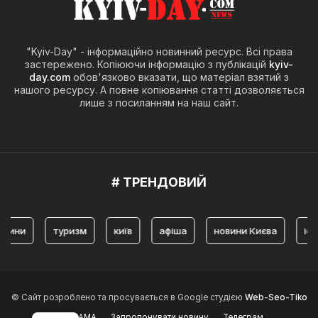
"Kyiv-Day" - інформаційно новинний ресурс. Всі права
застережено. Копіюючи інформацію з публікацій
kyiv-
day.com
обов'язково вказати, що матеріал взятий з
нашого ресурсу. А повне копіювання статті дозволяється
лише з посиланням на наш сайт.
# ТРЕНДОВИЙ
и
туризм
київ
афіша
новини Києва
історія
© Сайт розроблено та просувається в Google студією
Web-Seo-Tiko
РЕКЛАМА
Запропонувати новину
Телеграм