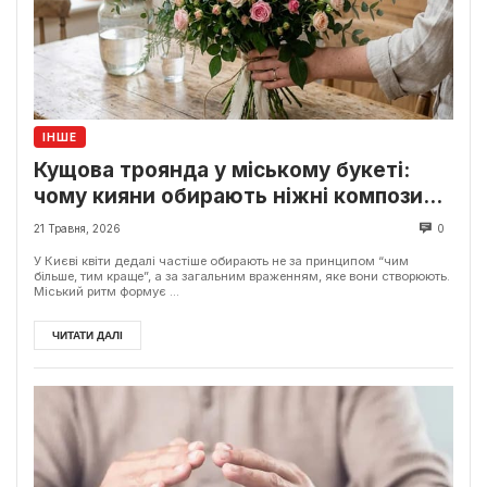
ІНШЕ
Кущова троянда у міському букеті:
чому кияни обирають ніжні композиції
замість класики
21 Травня, 2026
0
У Києві квіти дедалі частіше обирають не за принципом “чим
більше, тим краще”, а за загальним враженням, яке вони створюють.
Міський ритм формує ...
ЧИТАТИ ДАЛІ