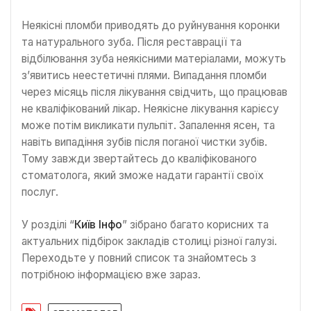
Неякісні пломби приводять до руйнування коронки
та натурального зуба. Після реставрації та
відбілювання зуба неякісними матеріалами, можуть
з’явитись неестетичні плями. Випадання пломби
через місяць після лікування свідчить, що працював
не кваліфікований лікар. Неякісне лікування карієсу
може потім викликати пульпіт. Запалення ясен, та
навіть випадіння зубів після поганої чистки зубів.
Тому завжди звертайтесь до кваліфікованого
стоматолога, який зможе надати гарантії своїх
послуг.
У розділі “
Київ Інфо
” зібрано багато корисних та
актуальних підбірок закладів столиці різної галузі.
Переходьте у повний список та знайомтесь з
потрібною інформацією вже зараз.