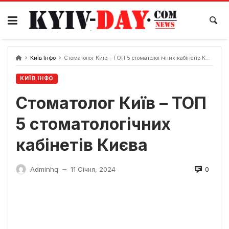
Перейти
до
вмісту
Київ Інфо
Стоматолог Київ – ТОП 5 стоматологічних кабінетів Києва
КИЇВ ІНФО
Стоматолог Київ – ТОП
5 стоматологічних
кабінетів Києва
0
Adminhq
11 Січня, 2024
—