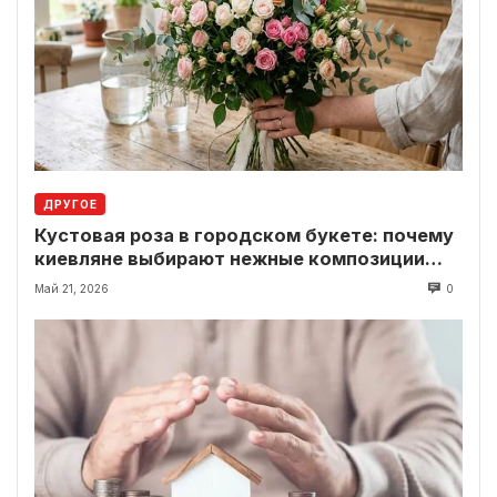
ДРУГОЕ
Кустовая роза в городском букете: почему
киевляне выбирают нежные композиции
вместо классики
Май 21, 2026
0