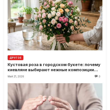
ДРУГОЕ
Кустовая роза в городском букете: почему
киевляне выбирают нежные композиции
вместо классики
Май 21, 2026
0