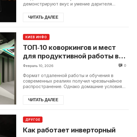
демонстрируют вкус и умение дарителя
выбирать вещи со смыслом. В...
ЧИТАТЬ ДАЛЕЕ
КИЕВ ИНФО
ТОП‑10 коворкингов и мест
для продуктивной работы в
Киеве
0
Февраль 10, 2026
Формат отдаленной работы и обучения в
современных реалиях получил чрезвычайное
распространение. Однако домашние условия
для работы фрилансеров, сотрудников...
ЧИТАТЬ ДАЛЕЕ
ДРУГОЕ
Как работает инверторный