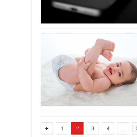
1
2
3
4
…