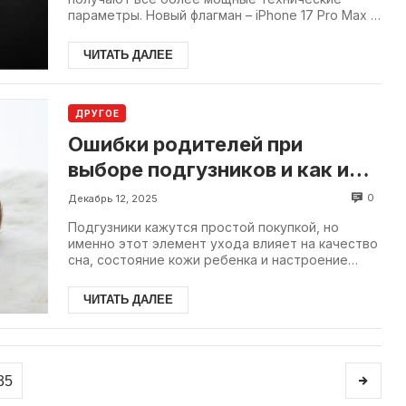
параметры. Новый флагман – iPhone 17 Pro Max –
не стал исключением. И если...
ЧИТАТЬ ДАЛЕЕ
ДРУГОЕ
Ошибки родителей при
выборе подгузников и как их
избежать
0
Декабрь 12, 2025
Подгузники кажутся простой покупкой, но
именно этот элемент ухода влияет на качество
сна, состояние кожи ребенка и настроение
родителей. Чтобы избежать...
ЧИТАТЬ ДАЛЕЕ
35