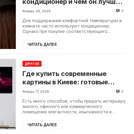
кондиционер и чем он лучше
обычного?
0
Январь 28, 2026
Для поддержания комфортной температуры в
комнате часто используют кондиционер.
Однако при покупке соответствующего
устройства многие сталкиваются.
ЧИТАТЬ ДАЛЕЕ
ДРУГОЕ
Где купить современные
картины в Киеве: готовые
работы и авторские полотна
0
Январь 17, 2026
на заказ
Есть много способов, чтобы придать интерьеру
жилого, офисного или коммерческого
помещения элегантности, изысканности и
солидности. Один из них – ...
ЧИТАТЬ ДАЛЕЕ