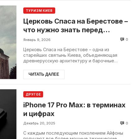
ТУРИЗМ КИЕВ
Церковь Спаса на Берестове –
что нужно знать перед
визитом?
0
Январь 9, 2026
Церковь Спаса на Берестове – одна из
старейших святынь Киева, объединяющая
древнерусскую архитектуру и барочные
элементы. Она пережила пожары, ...
ЧИТАТЬ ДАЛЕЕ
ДРУГОЕ
iPhone 17 Pro Max: в терминах
и цифрах
0
Декабрь 20, 2025
С каждым последующим поколением Айфоны
получают все более мощные технические