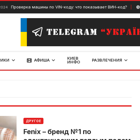
Проверка машины по VIN-коду: что показывает ВИН-код?
Июнь
КИЕВ
РИКИ
АФИША
РАЗВЛЕЧЕНИЯ
ИНФО
ДРУГОЕ
Fenix ​​– бренд №1 по