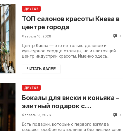
ДРУГОЕ
ТОП салонов красоты Киева в
центре города
0
Февраль 16, 2026
Центр Киева — это не только деловое и
культурное сердце столицы, но и настоящий
центр индустрии красоты. Именно здесь
сосредоточены салоны, которые формируют
тренировку.
ЧИТАТЬ ДАЛЕЕ
ДРУГОЕ
Бокалы для виски и коньяка –
элитный подарок с
характером.
0
Февраль 13, 2026
Есть подарки, которые с первого взгляда
создают особое настроение и без лишних слов