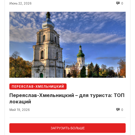
локации рядом
Июнь 22, 2026
0
ПЕРЕЯСЛАВ-ХМЕЛЬНИЦКИЙ
Переяслав-Хмельницкий – для туриста: ТОП
локаций
Май 19, 2026
0
ЗАГРУЗИТЬ БОЛЬШЕ