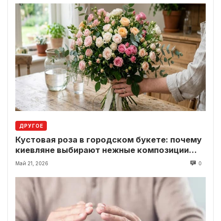
ДРУГОЕ
Кустовая роза в городском букете: почему
киевляне выбирают нежные композиции
вместо классики
Май 21, 2026
0