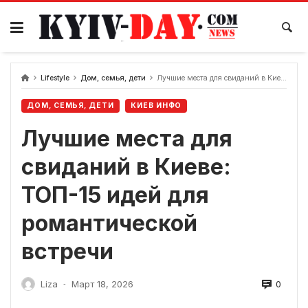
перейти
к
содержанию
Lifestyle
Дом, семья, дети
Лучшие места для свиданий в Киеве: ТОП-15 идей для романтической встречи
ДОМ, СЕМЬЯ, ДЕТИ
КИЕВ ИНФО
Лучшие места для
свиданий в Киеве:
ТОП-15 идей для
романтической
встречи
0
Liza
Март 18, 2026
-