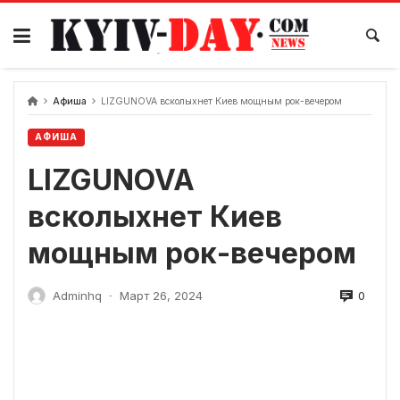
перейти
к
содержанию
Афиша
LIZGUNOVA всколыхнет Киев мощным рок-вечером
АФИША
LIZGUNOVA
всколыхнет Киев
мощным рок-вечером
0
Adminhq
Март 26, 2024
-