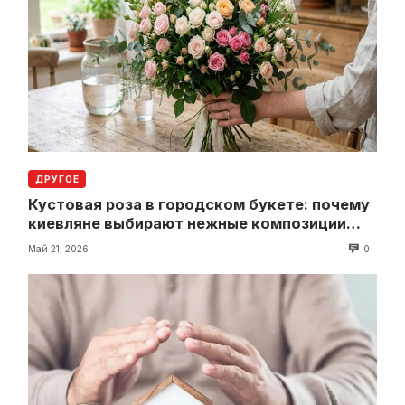
ДРУГОЕ
Кустовая роза в городском букете: почему
киевляне выбирают нежные композиции
вместо классики
Май 21, 2026
0