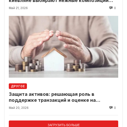
киевляне выбирают нежные композиции
вместо классики
Май 21, 2026
0
ДРУГОЕ
Защита активов: решающая роль в
поддержке транзакций и оценке на
современном рынке
Май 20, 2026
0
ЗАГРУЗИТЬ БОЛЬШЕ