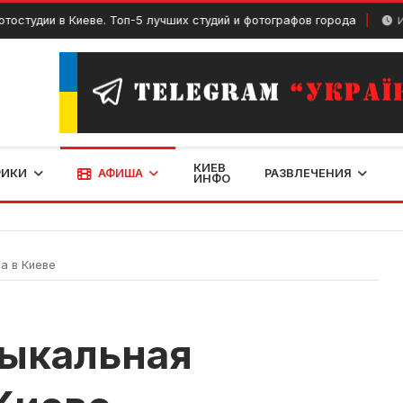
ии в Киеве. Топ-5 лучших студий и фотографов города
Июнь 21,
КИЕВ
РИКИ
АФИША
РАЗВЛЕЧЕНИЯ
ИНФО
а в Киеве
зыкальная