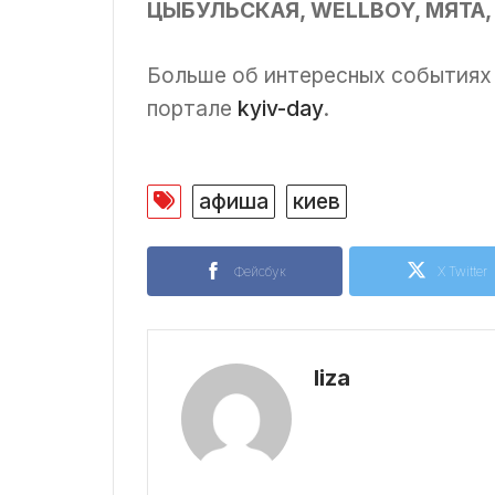
ЦЫБУЛЬСКАЯ, WELLBOY, МЯТА,
Больше об интересных событиях
портале
kyiv-day
.
афиша
киев
Фейсбук
X Twitter
liza