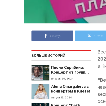
Фейсбук
X Twitter
Вес
БОЛЬШЕ ИСТОРИЙ
202
в К
Песни Скрябина:
Концерт от группы
Crazy Night
Январь 29, 2024
"Ве
нев
Alena Omargalieva с
концертом в Киеве!
вес
Август 15, 2024
осн
Концерт "Dakh