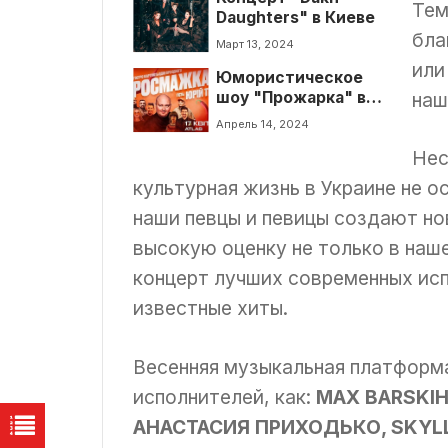
Тем
Daughters" в Киеве
бла
Март 13, 2024
или
Юмористическое
наш
шоу "Прожарка" в
Киеве
Апрель 14, 2024
Нес
культурная жизнь в Украине не о
наши певцы и певицы создают но
высокую оценку не только в наш
концерт лучших современных ис
известные хиты.
Весенняя музыкальная платформ
исполнителей, как:
MAX BARSKIH,
АНАСТАСИЯ ПРИХОДЬКО, SKYLL