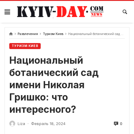
перейти
к
содержанию
Развлечения
Туризм Киев
Национальный ботанический сад имени Николая Гришко: что интересного?
ТУРИЗМ КИЕВ
Национальный
ботанический сад
имени Николая
Гришко: что
интересного?
0
Liza
Февраль 18, 2024
-