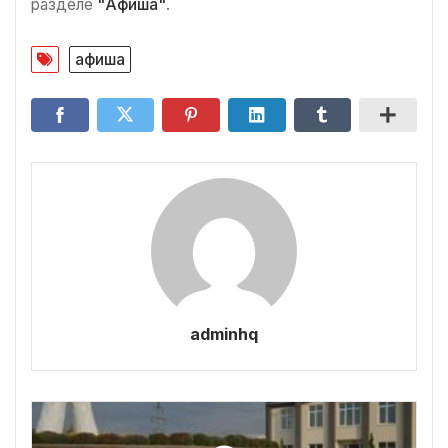
разделе
"Афиша"
.
афиша
adminhq