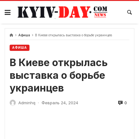
перейти
к
содержанию
Афиша
В Киеве открылась выставка о борьбе украинцев
АФИША
В Киеве открылась
выставка о борьбе
украинцев
0
Adminhq
Февраль 24, 2024
-