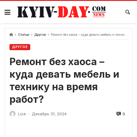
перейти
к
содержанию
Статьи
Другое
Ремонт без хаоса – куда девать мебель и технику на время работ?
ДРУГОЕ
Ремонт без хаоса –
куда девать мебель и
технику на время
работ?
0
Liza
Декабрь 31, 2024
-