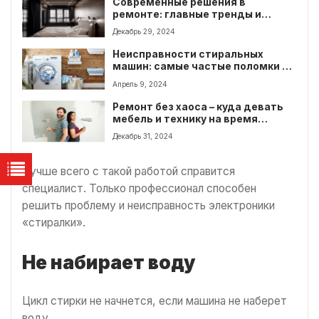
Современные решения в
ремонте: главные тренды и
оригинальные идеи
Декабрь 29, 2024
Неисправности стиральных
машин: самые частые поломки и
способы их разрешения
Апрель 9, 2024
Ремонт без хаоса – куда девать
мебель и технику на время
работ?
Декабрь 31, 2024
Лучше всего с такой работой справится
специалист. Только профессионал способен
решить проблему и неисправность электроники
«стиралки».
Не набирает воду
Цикл стирки не начнется, если машина не наберет
воду.