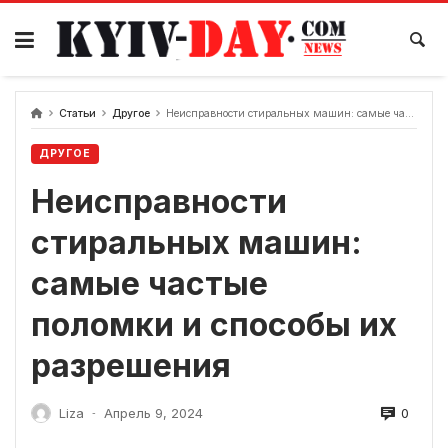
перейти
к
содержанию
Статьи
Другое
Неисправности стиральных машин: самые частые поломки и способы их разрешения
ДРУГОЕ
Неисправности
стиральных машин:
самые частые
поломки и способы их
разрешения
0
Liza
Апрель 9, 2024
-