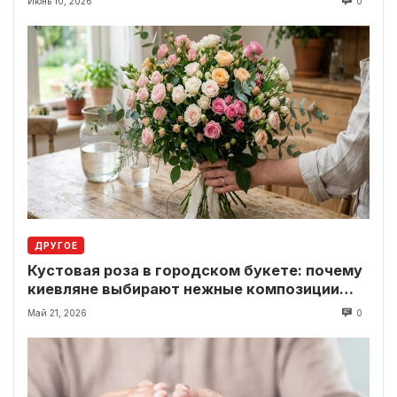
Июнь 10, 2026
0
ДРУГОЕ
Кустовая роза в городском букете: почему
киевляне выбирают нежные композиции
вместо классики
Май 21, 2026
0