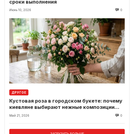
сроки выполнения
Июнь 10, 2026
0
ДРУГОЕ
Кустовая роза в городском букете: почему
киевляне выбирают нежные композиции
вместо классики
Май 21, 2026
0
ЗАГРУЗИТЬ БОЛЬШЕ