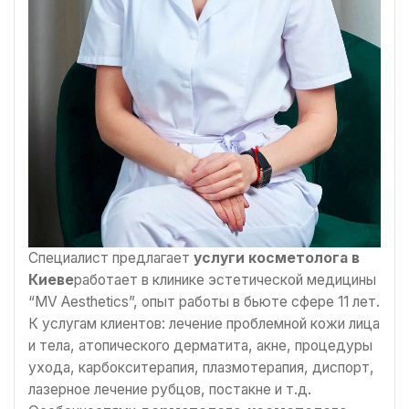
Специалист предлагает
услуги косметолога в
Киеве
работает в клинике эстетической медицины
“MV Aesthetics”, опыт работы в бьюте сфере 11 лет.
К услугам клиентов: лечение проблемной кожи лица
и тела, атопического дерматита, акне, процедуры
ухода, карбокситерапия, плазмотерапия, диспорт,
лазерное лечение рубцов, постакне и т.д.