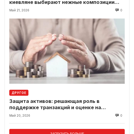
киевляне выбирают нежные композиции
вместо классики
Май 21, 2026
0
ДРУГОЕ
Защита активов: решающая роль в
поддержке транзакций и оценке на
современном рынке
Май 20, 2026
0
ЗАГРУЗИТЬ БОЛЬШЕ