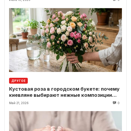
ДРУГОЕ
Кустовая роза в городском букете: почему
киевляне выбирают нежные композиции
вместо классики
Май 21, 2026
0