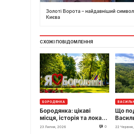
Золоті Ворота – найдавніший символ
Києва
СХОЖІ ПОВІДОМЛЕННЯ
БОРОДЯНКА
ВАСИЛЬ
Бородянка: цікаві
Що по
місця, історія та локації
Василь
для подорожі
пам’ят
0
23 Липня, 2026
22 Червня
локаці