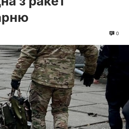
на з ракет
карню
0