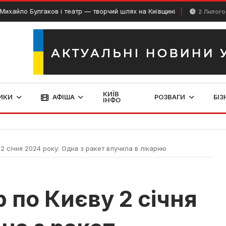
о Булгаков і театр — творчий шлях на Київщині
2 Лютого, 2024
КИЇВ
ИКИ
АФІША
РОЗВАГИ
БІЗ
ІНФО
2 січня 2024 року: Одна з ракет влучила в лікарню
 по Києву 2 січня