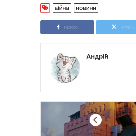
війна
новини
Facebook
Твіттер X
Андрій