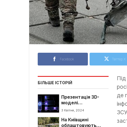
Facebook
Твіттер X
Під
БІЛЬШЕ ІСТОРІЙ
рос
де 
Презентація 3D-
моделі
інф
тисячолітніх печер
3 Квітня, 2024
ЗСУ
Києво-Печерської
На Київщині
Лаври
зас
облаштовують