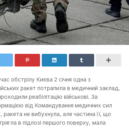
 час обстрілу Києва 2 січня одна з
ійських ракет потрапила в медичний заклад,
проходили реабілітацію військові. За
ормацією від Командування медичних сил
, ракета не вибухнула, але частина її, що
трягла в підлозі першого поверху, мала