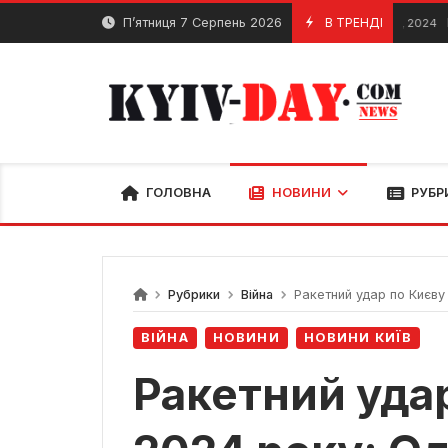
Перейти
П’ятниця 7 Серпень 2026
В ТРЕНДІ
Михайл
4 Листопада, 2024
до
вмісту
ГОЛОВНА
НОВИНИ
РУБР
Рубрики
Війна
Ракетний удар по Києву 
ВІЙНА
НОВИНИ
НОВИНИ КИЇВ
Ракетний удар