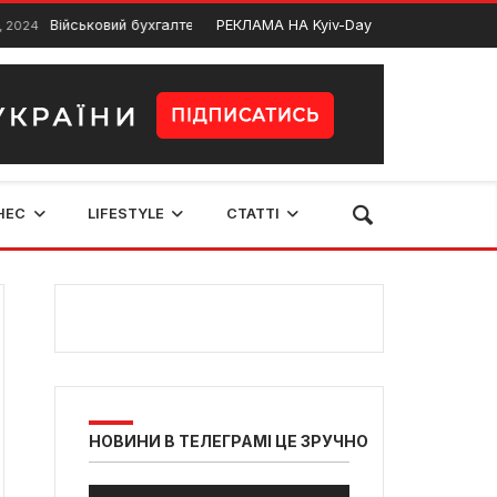
Військовий бухгалтер незаконно перевів дружині 20 млн грн
РЕКЛАМА НА Kyiv-Day
2 
НЕС
LIFESTYLE
СТАТТІ
НОВИНИ В ТЕЛЕГРАМІ ЦЕ ЗРУЧНО