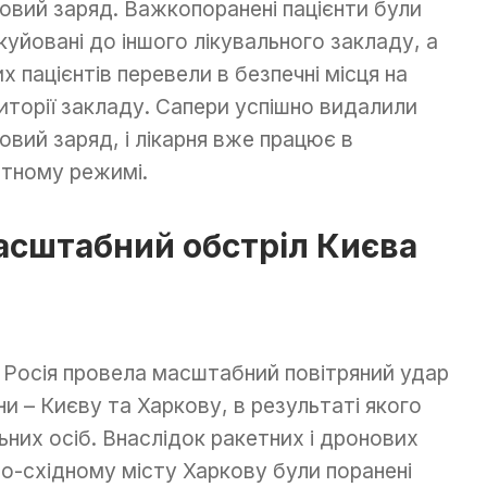
овий заряд. Важкопоранені пацієнти були
куйовані до іншого лікувального закладу, а
их пацієнтів перевели в безпечні місця на
иторії закладу. Сапери успішно видалили
овий заряд, і лікарня вже працює в
тному режимі.
сштабний обстріл Києва
, Росія провела масштабний повітряний удар
и – Києву та Харкову, в результаті якого
ьних осіб. Внаслідок ракетних і дронових
чно-східному місту Харкову були поранені