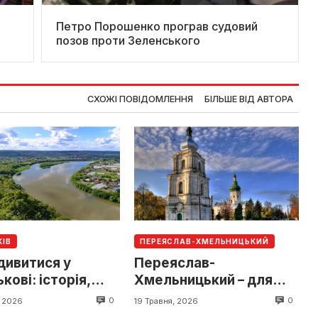
Петро Порошенко програв судовий
позов проти Зеленського
СХОЖІ ПОВІДОМЛЕННЯ
БІЛЬШЕ ВІД АВТОРА
КІВ
ПЕРЕЯСЛАВ-ХМЕЛЬНИЦЬКИЙ
дивитися у
Переяслав-
кові: історія,
Хмельницький – для
ки та цікаві
туриста: ТОП локацій
0
0
, 2026
19 Травня, 2026
ї поруч