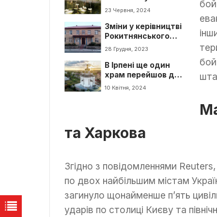
бой
громадський
23 Червня, 2024
простір з
ева
Зміни у керівництві
амфітеатром
інш
Рокитнянського
районного суду
тер
28 Грудня, 2023
Київської області
бой
В Ірпені ще один
храм перейшов до
шта
ПЦУ
10 Квітня, 2024
Ма
та Харкова
Згідно з повідомленнями Reuters
по двох найбільшим містам Україн
загинуло щонайменше п’ять цивіл
ударів по столиці Києву та півні