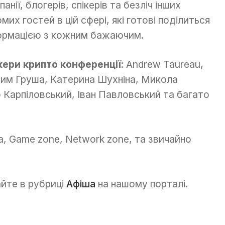
анії, блогерів, спікерів та безліч інших
омих гостей в цій сфері, які готові поділиться
ормацією з кожним бажаючим.
кери крипто конференції
: Andrew Taureau,
им Груша, Катерина Шухніна, Микола
 Карпіловський, Іван Павловський та багато
а, Game zone, Network zone, та звичайно
айте в рубриці
Афіша
на нашому порталі.