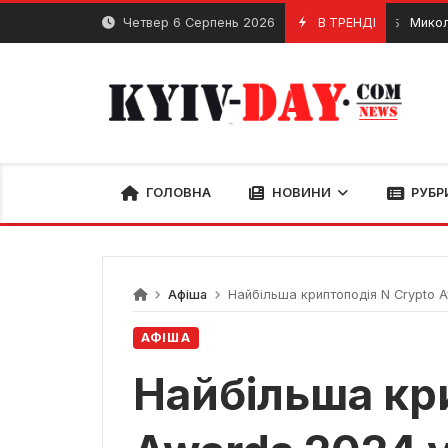
Перейти
Четвер 6 Серпень 2026
В ТРЕНДІ
Микола Лисен
1 Травня, 2025
до
вмісту
ГОЛОВНА
НОВИНИ
РУБР
Афіша
Найбільша криптоподія N Crypto A
АФІША
Найбільша кр