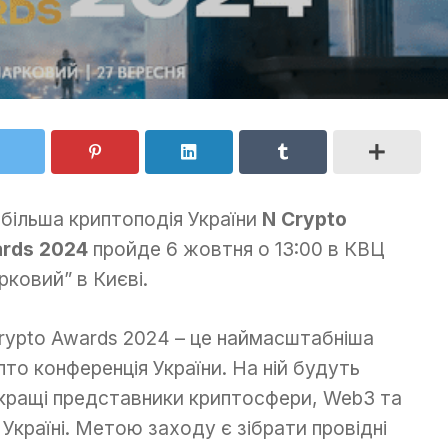
більша криптоподія України
N Crypto
rds 2024
пройде 6 жовтня о 13:00 в КВЦ
рковий” в Києві.
rypto Awards 2024 – це наймасштабніша
пто конференція України. На ній будуть
кращі представники криптосфери, Web3 та
в Україні. Метою заходу є зібрати провідні