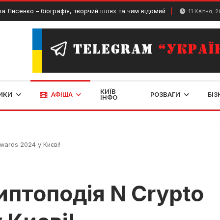
ко – біографія, творчий шлях та чим відомий
Ра
11 Квітня, 2024
КИЇВ
ИКИ
АФІША
РОЗВАГИ
БІЗ
ІНФО
wards 2024 у Києві!
иптоподія N Crypto