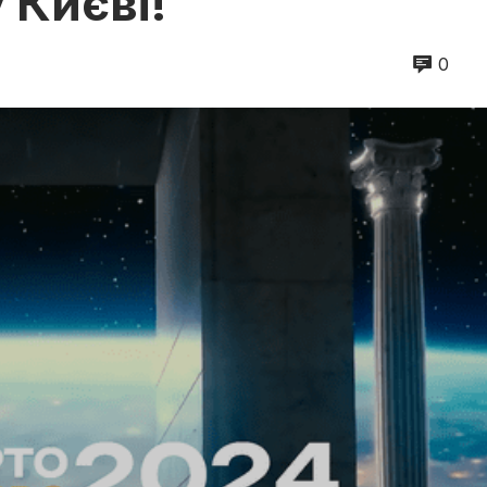
 Києві!
0