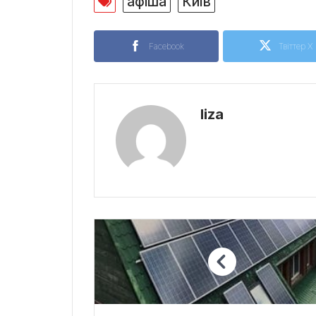
афіша
Київ
Facebook
Твіттер X
liza