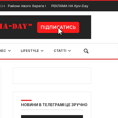
йони лівого берега Києва. Детальний огляд
РЕКЛАМА НА Kyiv-Day
По
13 Лютого, 2025
НЕС
LIFESTYLE
СТАТТІ
НОВИНИ В ТЕЛЕГРАМІ ЦЕ ЗРУЧНО