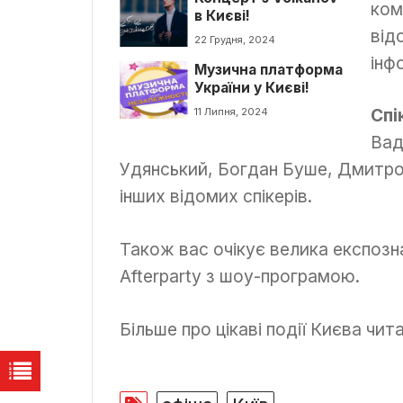
комп
в Києві!
від
22 Грудня, 2024
інф
Музична платформа
України у Києві!
Спі
11 Липня, 2024
Вад
Удянський, Богдан Буше, Дмитро
інших відомих спікерів.
Також вас очікує велика експозн
Afterparty з шоу-програмою.
Більше про цікаві події Києва чит