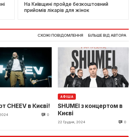
ні
На Київщині пройде безкоштовний
прийомів лікарів для жінок
СХОЖІ ПОВІДОМЛЕННЯ
БІЛЬШЕ ВІД АВТОРА
АФІША
т CHEEV в Києві!
SHUMEI з концертом в
Києві
0
 2024
0
22 Грудня, 2024