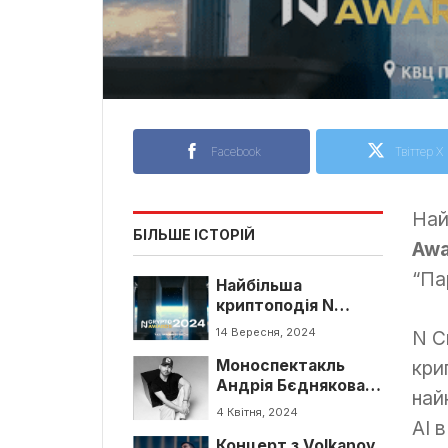
Facebook
Твіттер X
Най
БІЛЬШЕ ІСТОРІЙ
Awa
“Па
Найбільша
криптоподія N
Crypto Awards 2024
14 Вересня, 2024
N C
у Києві!
кри
Моноспектакль
Андрія Бєднякова у
най
Києві
4 Квітня, 2024
AI 
Концерт з Volkanov