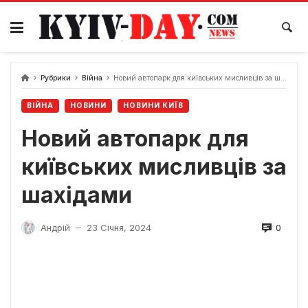
Перейти
до
вмісту
Рубрики
Війна
Новий автопарк для київських мисливців за шахідами
ВІЙНА
НОВИНИ
НОВИНИ КИЇВ
Новий автопарк для
київських мисливців за
шахідами
0
Андрій
23 Січня, 2024
—