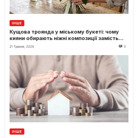
ІНШЕ
Кущова троянда у міському букеті: чому
кияни обирають ніжні композиції замість
класики
21 Травня, 2026
0
ІНШЕ