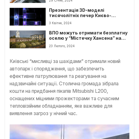
29 Січня, 2024
Презентація 3D-моделі
тисячолітніх печер Києво-
Печерської Лаври
3 Квітня, 2024
ВПО можуть отримати безплатну
оселю у “Містечку Хансена” на
Київщині
23 Лютого, 2024
Київські “мисливці за шахідами” отримали новий
автопарк і спорядження, що забезпечить
ефективне патрулювання та реагування на
надзвичайні ситуації. Столична громада зібрала
кошти на придбання пікапів Mitsubishi L200,
оснащених міцними прожекторами та сучасним
тепловізійним обладнанням, яке важливе для
виявлення загроз у нічний час.