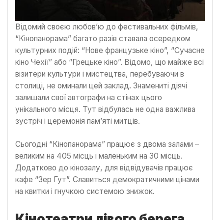
Відомий своєю любов’ю до фестивальних фільмів,
“Кінопанорама” багато разів ставала осередком
культурних подій: “Нове французьке кіно”, “Сучасне
кіно Чехії” або “Грецьке кіно”. Відомо, що майже всі
візитери культури і мистецтва, перебуваючи в
столиці, не оминали цей заклад. Знамениті діячі
залишали свої автографи на стінах цього
унікального місця. Тут відбулась не одна важлива
зустріч і церемонія пам’яті митців.
Сьогодні “Кінопанорама” працює з двома залами –
великим на 405 місць і маленьким на 30 місць.
Додатково до кінозалу, для відвідувачів працює
кафе “Зер Гут”. Славиться демократичними цінами
на квитки і гнучкою системою знижок.
Кінотеатри лівого берега