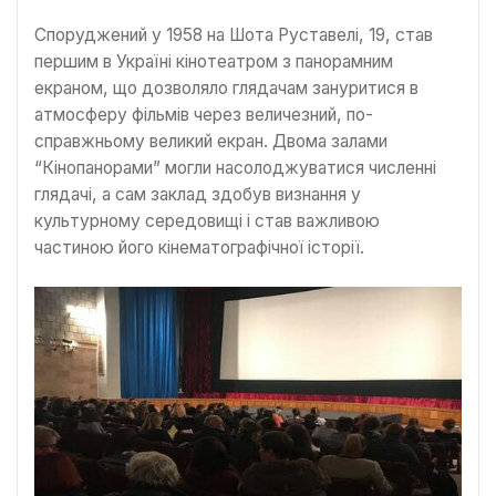
Споруджений у 1958 на Шота Руставелі, 19, став
першим в Україні кінотеатром з панорамним
екраном, що дозволяло глядачам зануритися в
атмосферу фільмів через величезний, по-
справжньому великий екран. Двома залами
“Кінопанорами” могли насолоджуватися численні
глядачі, а сам заклад здобув визнання у
культурному середовищі і став важливою
частиною його кінематографічної історії.