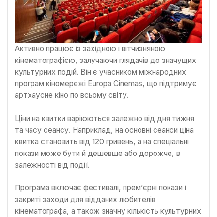
Активно працює із західною і вітчизняною
кінематографією, залучаючи глядачів до значущих
культурних подій. Він є учасником міжнародних
програм кіномережі Europa Cinemas, що підтримує
артхаусне кіно по всьому світу.
Ціни на квитки варіюються залежно від дня тижня
та часу сеансу. Наприклад, на основні сеанси ціна
квитка становить від 120 гривень, а на спеціальні
покази може бути й дешевше або дорожче, в
залежності від події.
Програма включає фестивалі, прем’єрні покази і
закриті заходи для відданих любителів
кінематографа, а також значну кількість культурних