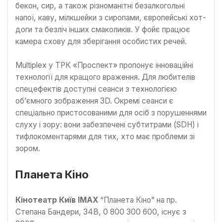
бекон, сир, а також різноманітні безалкогольні
напої, каву, мілкшейки з сиропами, європейські хот-
доги та безліч інших смаколиків. У фойє працює
камера схову для зберігання особистих речей.
Multiplex у ТРК «Проспект» пропонує інноваційні
технології для кращого враження. Для любителів
спецефектів доступні сеанси з технологією
об’ємного зображення 3D. Окремі сеанси є
спеціально пристосованими для осіб з порушеннями
слуху і зору: вони забезпечені субтитрами (SDH) і
тифлокоментарями для тих, хто має проблеми зі
зором.
Планета Кіно
Кінотеатр Київ IMAX
“Планета Кіно” на пр.
Степана Бандери, 34В, 0 800 300 600, існує з