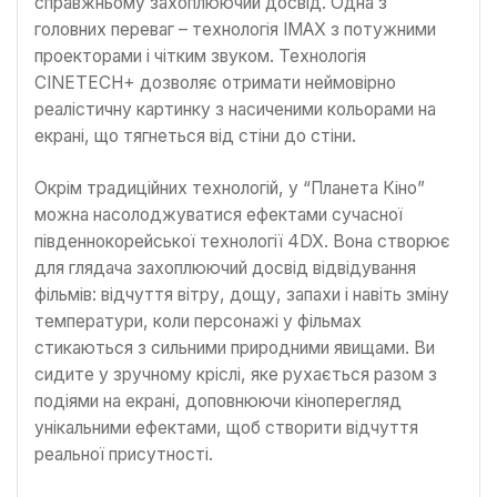
справжньому захоплюючий досвід. Одна з
головних переваг – технологія IMAX з потужними
проекторами і чітким звуком. Технологія
CINETECH+ дозволяє отримати неймовірно
реалістичну картинку з насиченими кольорами на
екрані, що тягнеться від стіни до стіни.
Окрім традиційних технологій, у “Планета Кіно”
можна насолоджуватися ефектами сучасної
південнокорейської технології 4DX. Вона створює
для глядача захоплюючий досвід відвідування
фільмів: відчуття вітру, дощу, запахи і навіть зміну
температури, коли персонажі у фільмах
стикаються з сильними природними явищами. Ви
сидите у зручному кріслі, яке рухається разом з
подіями на екрані, доповнюючи кіноперегляд
унікальними ефектами, щоб створити відчуття
реальної присутності.