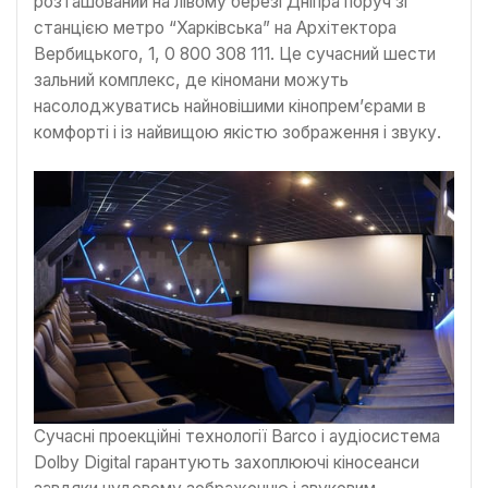
розташований на лівому березі Дніпра поруч зі
станцією метро “Харківська” на Архітектора
Вербицького, 1, 0 800 308 111. Це сучасний шести
зальний комплекс, де кіномани можуть
насолоджуватись найновішими кінопрем’єрами в
комфорті і із найвищою якістю зображення і звуку.
Сучасні проекційні технології Barco і аудіосистема
Dolby Digital гарантують захоплюючі кіносеанси