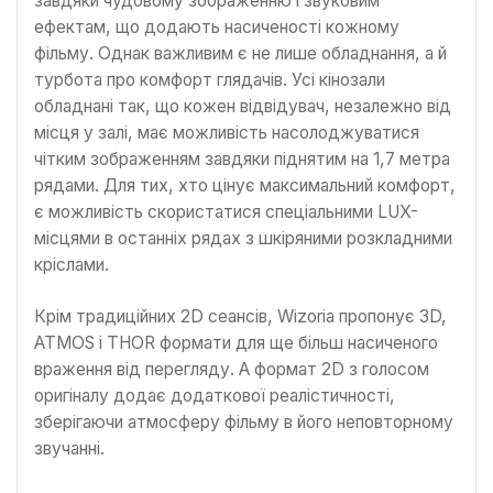
завдяки чудовому зображенню і звуковим
ефектам, що додають насиченості кожному
фільму. Однак важливим є не лише обладнання, а й
турбота про комфорт глядачів. Усі кінозали
обладнані так, що кожен відвідувач, незалежно від
місця у залі, має можливість насолоджуватися
чітким зображенням завдяки піднятим на 1,7 метра
рядами. Для тих, хто цінує максимальний комфорт,
є можливість скористатися спеціальними LUX-
місцями в останніх рядах з шкіряними розкладними
кріслами.
Крім традиційних 2D сеансів, Wizoria пропонує 3D,
ATMOS і THOR формати для ще більш насиченого
враження від перегляду. А формат 2D з голосом
оригіналу додає додаткової реалістичності,
зберігаючи атмосферу фільму в його неповторному
звучанні.