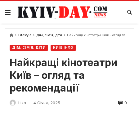
Перейти
до
вмісту
Lifestyle
Дім, сім’я, діти
Найкращі кінотеатри Київ – огляд та рекомендації
ДІМ, СІМ’Я, ДІТИ
КИЇВ ІНФО
Найкращі кінотеатри
Київ – огляд та
рекомендації
0
Liza
4 Січня, 2025
—