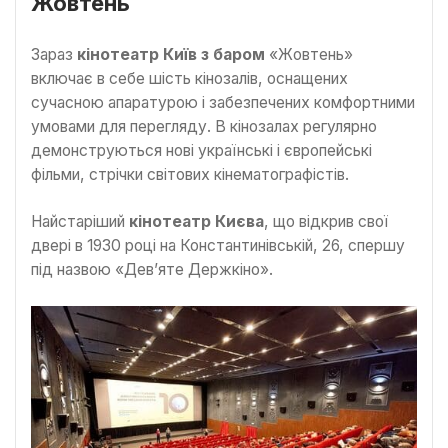
Жовтень
Зараз
кінотеатр Київ з баром
«Жовтень»
включає в себе шість кінозалів, оснащених
сучасною апаратурою і забезпечених комфортними
умовами для перегляду. В кінозалах регулярно
демонструються нові українські і європейські
фільми, стрічки світових кінематографістів.
Найстаріший
кінотеатр Києва
, що відкрив свої
двері в 1930 році на Константинівській, 26, спершу
під назвою «Дев’яте Держкіно».