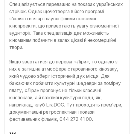
Спеціалізується переважно на показах українських
стрічок. Однак щочетверга в його програмі
з’являються артхаусні фільми і іноземні
кінопроекти, що привертають увагу різноманітної
аудиторії. Така спеціалізація дає можливість
кіноманам побачити в залах цікаві й некомерційні
твори.
Якщо звертатися до переваг «Ліри», то однією з
них є затишна атмосфера старовинного кінозалу,
який чудово зберіг історичний дух місця. Для
бажаючих побачити культурні шедеври за помірну
плату, «Ліра» пропонує не тільки класичні
кінопокази, а й важливі культурні події, як,
наприклад, клуб LiraDOC. Тут проходять прем’єри,
документальні ретроспективи і покази
фестивальних фільмів, 044 272 41 00.