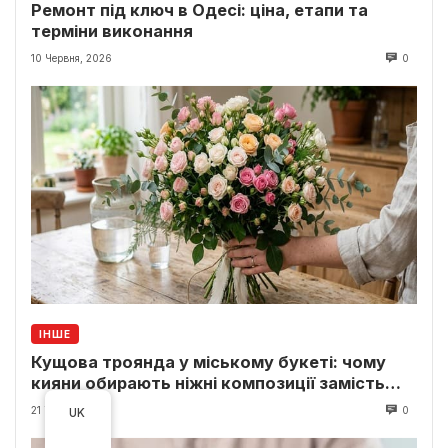
Ремонт під ключ в Одесі: ціна, етапи та
терміни виконання
10 Червня, 2026
0
ІНШЕ
Кущова троянда у міському букеті: чому
кияни обирають ніжні композиції замість
класики
21 Травня, 2026
0
UK