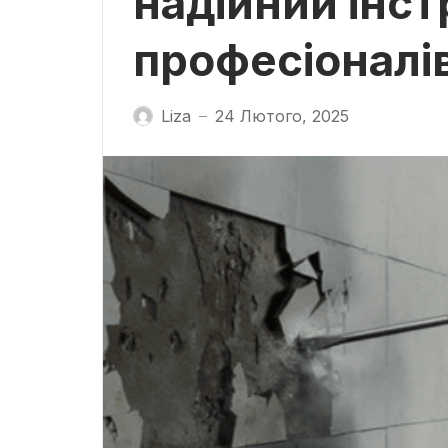
надійний інс
професіоналів
Liza
24 Лютого, 2025
—