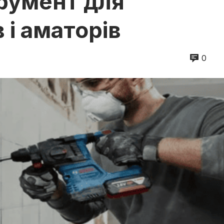
трумент для
 і аматорів
0