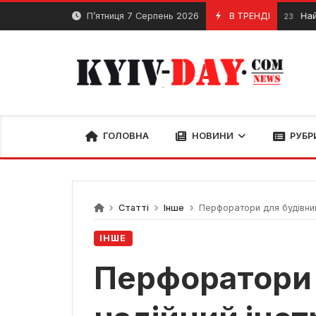
Перейти
П’ятниця 7 Серпень 2026
В ТРЕНДІ
Найкращі пі
14 Грудня, 2023
до
вмісту
ГОЛОВНА
НОВИНИ
РУБР
Статті
Інше
Перфоратори для будівницт
ІНШЕ
Перфоратори 