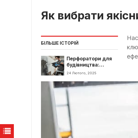
Як вибрати якіс
Нас
БІЛЬШЕ ІСТОРІЙ
клю
ефе
Перфоратори для
будівництва:
надійний
24 Лютого, 2025
інструмент для
професіоналів і
аматорів