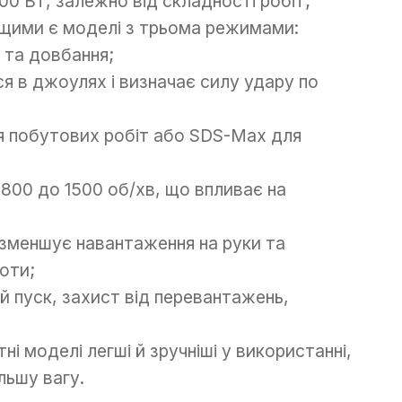
00 Вт, залежно від складності робіт;
ащими є моделі з трьома режимами:
 та довбання;
я в джоулях і визначає силу удару по
я побутових робіт або SDS-Max для
800 до 1500 об/хв, що впливає на
 зменшує навантаження на руки та
оти;
й пуск, захист від перевантажень,
і моделі легші й зручніші у використанні,
льшу вагу.