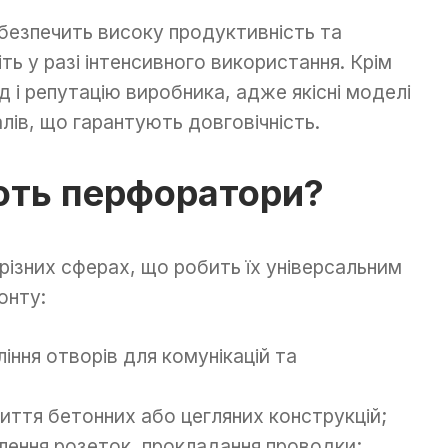
безпечить високу продуктивність та
іть у разі інтенсивного використання. Крім
 і репутацію виробника, адже якісні моделі
лів, що гарантують довговічність.
ють перфоратори?
ізних сферах, що робить їх універсальним
онту:
іння отворів для комунікацій та
ття бетонних або цегляних конструкцій;
ення розеток, прокладання проводки;