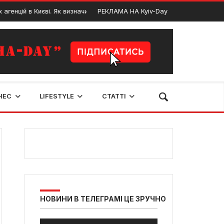
й в Києві. Як визначитись з вибором?
РЕКЛАМА НА Kyiv-Day
Де вчитись
1 Березня, 2025
НЕС
LIFESTYLE
СТАТТІ
НОВИНИ В ТЕЛЕГРАМІ ЦЕ ЗРУЧНО