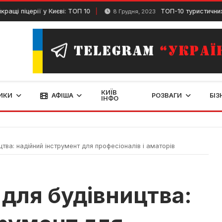
церії у Києві: ТОП 10
ТОП-10 туристичних агенці
8 Грудня, 2023
КИЇВ
ИКИ
АФІША
РОЗВАГИ
БІЗ
ІНФО
ва: надійний інструмент для професіоналів і аматорів
для будівництва: