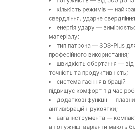
потужність — від 500 до 15
кількість режимів — найкр
свердління, ударне свердління
енергія удару — вимірюєтьс
матеріалу;
тип патрона — SDS-Plus дл
професійного використання;
швидкість обертання — від 
точність та продуктивність;
система гасіння вібрацій —
підвищує комфорт під час роб
додаткові функції — плавни
антивібраційні рукоятки;
вага інструмента — компактн
а потужніші варіанти мають бі