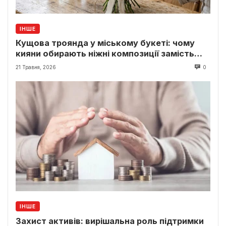
ІНШЕ
Кущова троянда у міському букеті: чому
кияни обирають ніжні композиції замість
класики
21 Травня, 2026
0
ІНШЕ
Захист активів: вирішальна роль підтримки