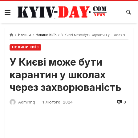
Перейти
до
вмісту
Новини
Новини Київ
У Києві може бути карантин у школах через захворюваність
НОВИНИ КИЇВ
У Києві може бути
карантин у школах
через захворюваність
0
Adminhq
1 Лютого, 2024
—