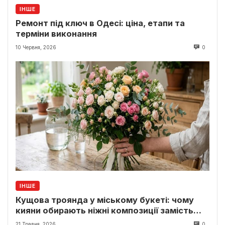
ІНШЕ
Ремонт під ключ в Одесі: ціна, етапи та
терміни виконання
10 Червня, 2026
0
ІНШЕ
Кущова троянда у міському букеті: чому
кияни обирають ніжні композиції замість
класики
21 Травня, 2026
0