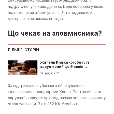
сексуальному насильству. Молодший брат і
подруга почули крик дівчини. Вони побачили у вікно
чоловіка, який зґвалтував її. Діти подзвонили
матері, яка викликала поліцію.
Що чекає на зловмисника?
БІЛЬШЕ ІСТОРІЙ
Житель Київської області
засуджений до 9 років
позбавлення волі за
14 Грудня, 2023
зґвалтування племінниці
За підтримання публічного обвинувачення
ювенальними прокурорами Києво-Святошинської
окружної прокуратури суд визнав чоловіка винним у
зґвалтуванні (ч. 3 ст. 152 КК України).