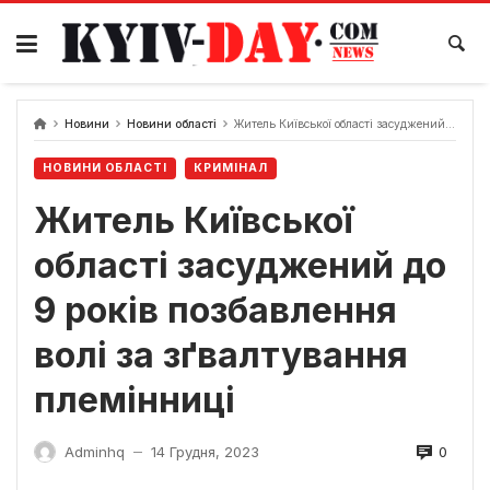
Перейти
до
вмісту
Новини
Новини області
Житель Київської області засуджений до 9 років позбавлення волі за зґвалтування племінниці
НОВИНИ ОБЛАСТІ
КРИМІНАЛ
Житель Київської
області засуджений до
9 років позбавлення
волі за зґвалтування
племінниці
0
Adminhq
14 Грудня, 2023
—