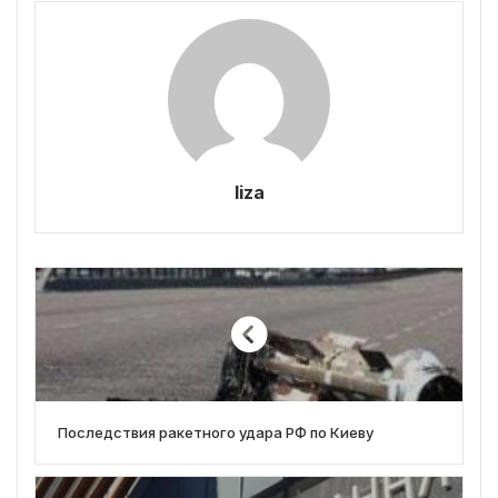
liza
Последствия ракетного удара РФ по Киеву