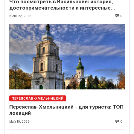
Что посмотреть в Василькове: история,
достопримечательности и интересные
локации рядом
Июнь 22, 2026
0
ПЕРЕЯСЛАВ-ХМЕЛЬНИЦКИЙ
Переяслав-Хмельницкий – для туриста: ТОП
локаций
Май 19, 2026
0