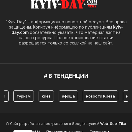
"Kyiv-Day" – информационно новостной ресурс. Все права
защищены. Копируя информацию по публикациям
kyiv-
day.com
обязательно указать, что материал взят из
нашего ресурса. Полное копирование статьи
разрешается только со ссылкой на наш сайт.
# В ТЕНДЕНЦИИ
туризм
киев
афиша
новости Киева
история 
© Сайт разработан и продвигается в Google студией
Web-Seo-Tiko
РЕКЛАМА
Предложить новость
Телеграмм