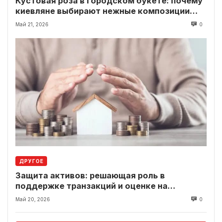
Кустовая роза в городском букете: почему
киевляне выбирают нежные композиции
вместо классики
Май 21, 2026
0
ДРУГОЕ
Защита активов: решающая роль в
поддержке транзакций и оценке на
современном рынке
Май 20, 2026
0