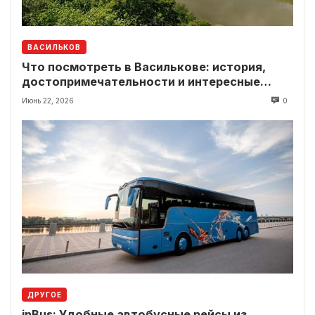
ВАСИЛЬКОВ
Что посмотреть в Василькове: история,
достопримечательности и интересные
локации рядом
Июнь 22, 2026
0
ДРУГОЕ
inBus: Удобные автобусные рейсы из