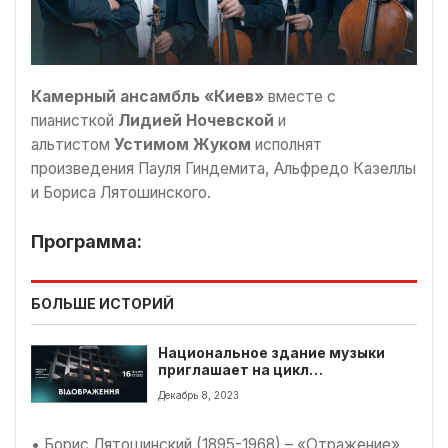
Камерный ансамбль «Киев»
вместе с
пианисткой
Лидией Ночевской
и
альтистом
Устимом Жуком
исполнят
произведения Пауля Гиндемита, Альфредо Казеллы
и Бориса Лятошинского.
Программа:
БОЛЬШЕ ИСТОРИЙ
Национальное здание музыки
приглашает на цикл
исторических концертов в честь
Декабрь 8, 2023
композитора Бориса
Лятошинского
• Борис Лятошинский (1895-1968) – «Отражение»