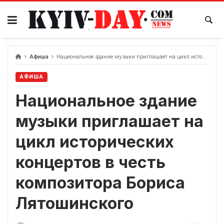
перейти
к
содержанию
Афиша
Национальное здание музыки приглашает на цикл исторических концертов в честь композитора Бориса Лятошинского
АФИША
Национальное здание
музыки приглашает на
цикл исторических
концертов в честь
композитора Бориса
Лятошинского