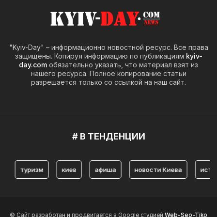
"Kyiv-Day" – информационно новостной ресурс. Все права
защищены. Копируя информацию по публикациям
kyiv-
day.com
обязательно указать, что материал взят из
нашего ресурса. Полное копирование статьи
разрешается только со ссылкой на наш сайт.
# В ТЕНДЕНЦИИ
туризм
киев
афиша
новости Киева
история 
© Сайт разработан и продвигается в Google студией
Web-Seo-Tiko