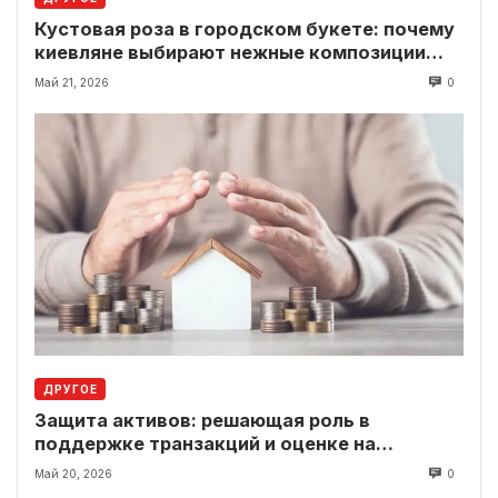
Кустовая роза в городском букете: почему
киевляне выбирают нежные композиции
вместо классики
Май 21, 2026
0
ДРУГОЕ
Защита активов: решающая роль в
поддержке транзакций и оценке на
современном рынке
Май 20, 2026
0