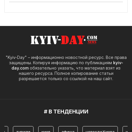
"Kyiv-Day" – информационно новостной ресурс. Все права
защищены. Копируя информацию по публикациям
kyiv-
day.com
обязательно указать, что материал взят из
нашего ресурса. Полное копирование статьи
разрешается только со ссылкой на наш сайт.
# В ТЕНДЕНЦИИ
туризм
киев
афиша
новости Киева
история