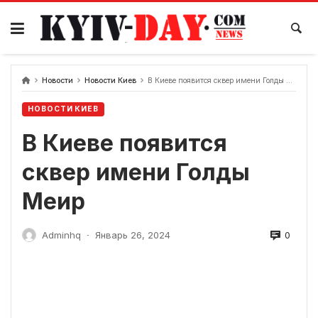
перейти
к
содержанию
Новости
Новости Киев
В Киеве появится сквер имени Голды Меир
НОВОСТИ КИЕВ
В Киеве появится
сквер имени Голды
Меир
0
Adminhq
Январь 26, 2024
-