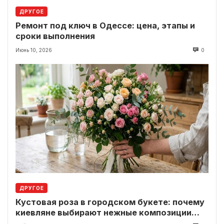
ДРУГОЕ
Ремонт под ключ в Одессе: цена, этапы и
сроки выполнения
Июнь 10, 2026
0
ДРУГОЕ
Кустовая роза в городском букете: почему
киевляне выбирают нежные композиции
вместо классики