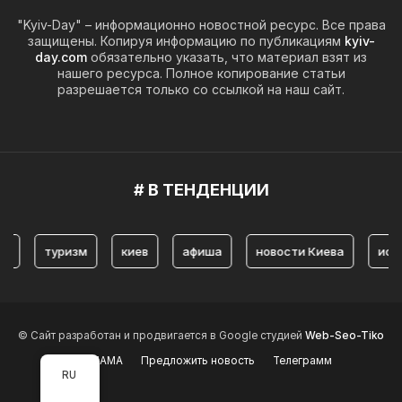
"Kyiv-Day" – информационно новостной ресурс. Все права
защищены. Копируя информацию по публикациям
kyiv-
day.com
обязательно указать, что материал взят из
нашего ресурса. Полное копирование статьи
разрешается только со ссылкой на наш сайт.
# В ТЕНДЕНЦИИ
туризм
киев
афиша
новости Киева
история К
© Сайт разработан и продвигается в Google студией
Web-Seo-Tiko
РЕКЛАМА
Предложить новость
Телеграмм
RU