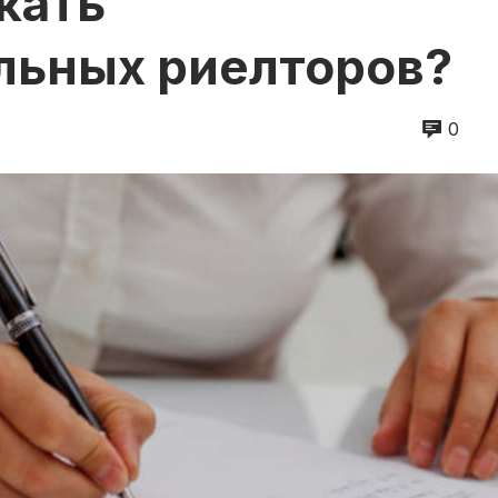
кать
льных риелторов?
0