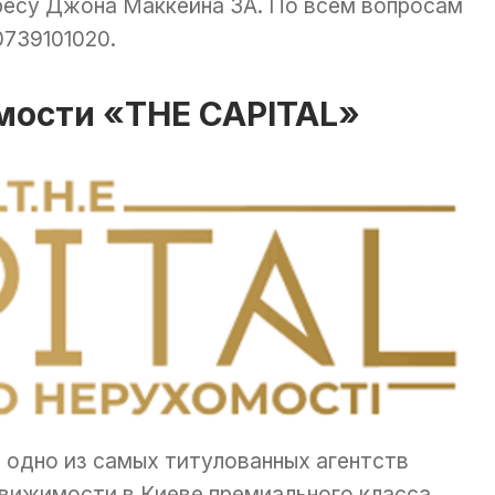
ресу Джона Маккейна 3А. По всем вопросам
739101020.
мости «THE CAPITAL»
 одно из самых титулованных агентств
вижимости в Киеве премиального класса.