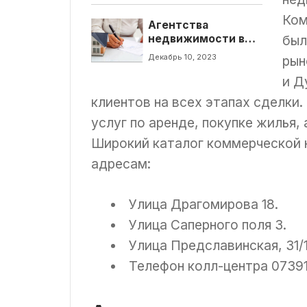
Ком
Агентства
недвижимости в
был
Киеве. Где искать
Декабрь 10, 2023
рын
профессиональных
риелторов?
и Д
клиентов на всех этапах сделки
услуг по аренде, покупке жилья
Широкий каталог коммерческой 
адресам:
Улица Драгомирова 18.
Улица Саперного поля 3.
Улица Предславинская, 31/1
Телефон колл-центра 0739