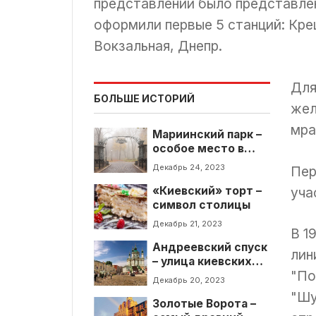
представлении было представлен
оформили первые 5 станций: Кре
Вокзальная, Днепр.
Для
БОЛЬШЕ ИСТОРИЙ
жел
мра
Мариинский парк –
особое место в
столице
Декабрь 24, 2023
Пер
уча
«Киевский» торт –
символ столицы
Декабрь 21, 2023
В 1
Андреевский спуск
лин
– улица киевских
"По
историй
Декабрь 20, 2023
"Шу
Золотые Ворота –