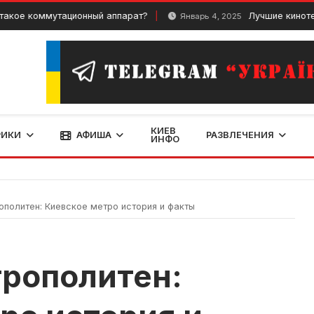
коммутационный аппарат?
Лучшие кинотеатры К
Январь 4, 2025
КИЕВ
РИКИ
АФИША
РАЗВЛЕЧЕНИЯ
ИНФО
политен: Киевское метро история и факты
рополитен: