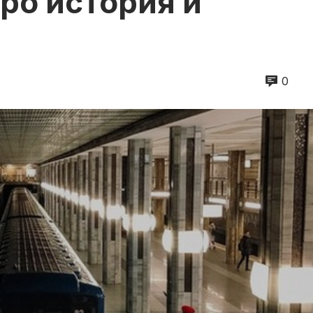
ро история и
0