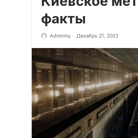
Киевское мет
факты
Adminhq
Декабрь 21, 2023
-