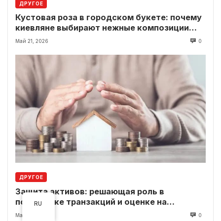
ДРУГОЕ
Кустовая роза в городском букете: почему
киевляне выбирают нежные композиции
вместо классики
Май 21, 2026
0
ДРУГОЕ
Защита активов: решающая роль в
поддержке транзакций и оценке на
RU
современном рынке
Май 20, 2026
0